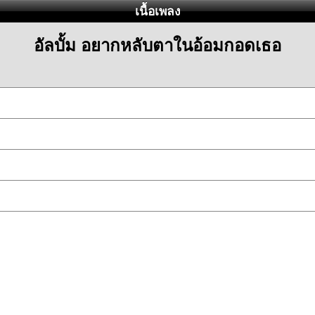
เนื้อเพลง
อัลบั้ม อยากหลับตาในอ้อมกอดเธอ