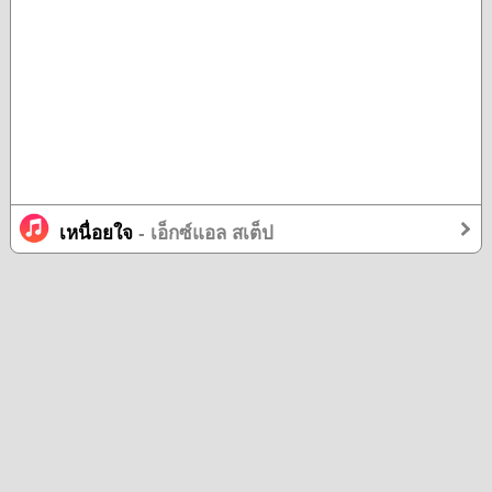
เหนื่อยใจ
- เอ็กซ์แอล สเต็ป