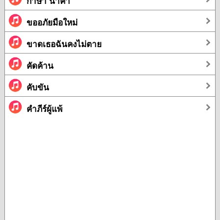
กาษา นาคา
ขออภัยมือใหม่
ขาดเธอฉันคงไม่ตาย
คัดค้าน
คับขัน
คำภีร์ผู้แพ้