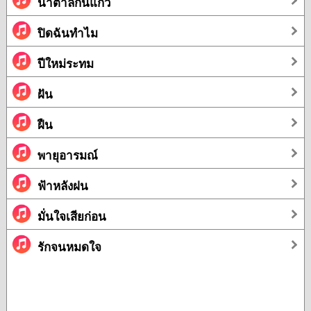
น้ำตาลก้นแก้ว
ปิดฉันทำไม
ปีใหม่ระทม
ฝัน
ฝืน
พายุอารมณ์
ฟ้าหลังฝน
มั่นใจเสียก่อน
รักจนหมดใจ