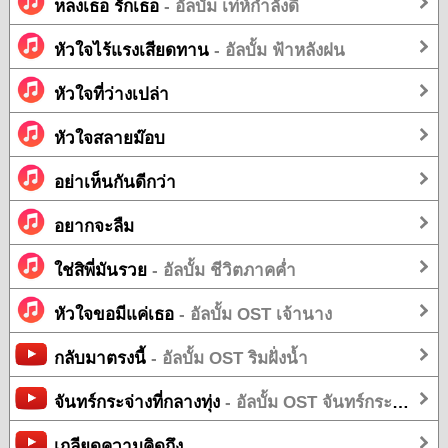
หลงเธอ รักเธอ
- อัลบั้ม เท่ห์กำลังดี
หัวใจไร้แรงเสียดทาน
- อัลบั้ม ฟ้าหลังฝน
หัวใจที่ว่างเปล่า
หัวใจสลายม๊อบ
อย่าเห็นกันดีกว่า
อยากจะลืม
ใช่สิพี่มันรวย
- อัลบั้ม ชีวิตภาคค่ำ
หัวใจขอมีแค่เธอ
- อัลบั้ม OST เจ้านาง
กลับมาตรงนี้
- อัลบั้ม OST ริมฝั่งน้ำ
จันทร์กระจ่างที่กลางทุ่ง
- อัลบั้ม OST จันทร์กระจ่างที่กลางทุ่ง
เกลียดความคิดถึง