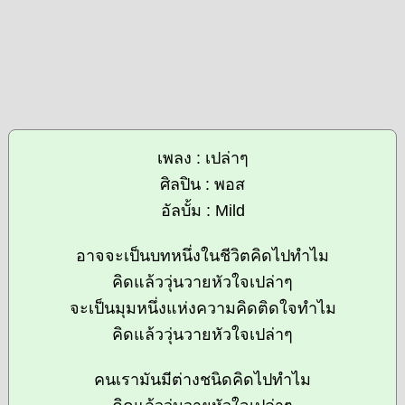
เพลง : เปล่าๆ
ศิลปิน : พอส
อัลบั้ม : Mild
อาจจะเป็นบทหนึ่งในชีวิตคิดไปทำไม
คิดแล้ววุ่นวายหัวใจเปล่าๆ
จะเป็นมุมหนึ่งแห่งความคิดติดใจทำไม
คิดแล้ววุ่นวายหัวใจเปล่าๆ
คนเรามันมีต่างชนิดคิดไปทำไม