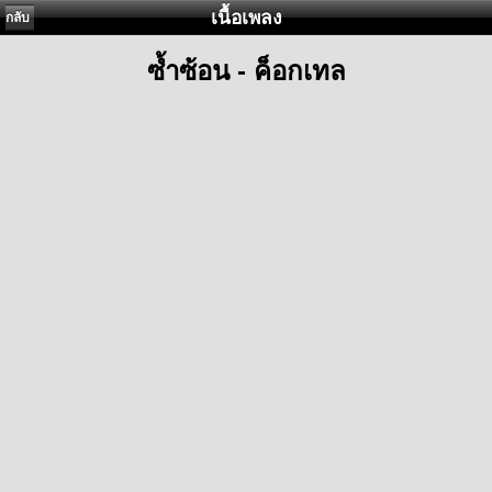
เนื้อเพลง
กลับ
ซ้ำซ้อน - ค็อกเทล