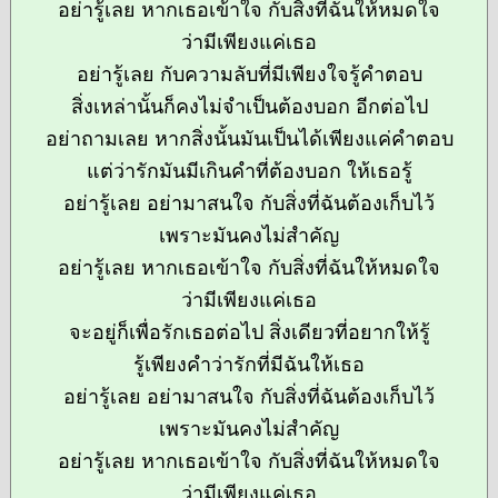
อย่ารู้เลย หากเธอเข้าใจ กับสิ่งที่ฉันให้หมดใจ
ว่ามีเพียงแค่เธอ
อย่ารู้เลย กับความลับที่มีเพียงใจรู้คำตอบ
สิ่งเหล่านั้นก็คงไม่จำเป็นต้องบอก อีกต่อไป
อย่าถามเลย หากสิ่งนั้นมันเป็นได้เพียงแค่คำตอบ
แต่ว่ารักมันมีเกินคำที่ต้องบอก ให้เธอรู้
อย่ารู้เลย อย่ามาสนใจ กับสิ่งที่ฉันต้องเก็บไว้
เพราะมันคงไม่สำคัญ
อย่ารู้เลย หากเธอเข้าใจ กับสิ่งที่ฉันให้หมดใจ
ว่ามีเพียงแค่เธอ
จะอยู่ก็เพื่อรักเธอต่อไป สิ่งเดียวที่อยากให้รู้
รู้เพียงคำว่ารักที่มีฉันให้เธอ
อย่ารู้เลย อย่ามาสนใจ กับสิ่งที่ฉันต้องเก็บไว้
เพราะมันคงไม่สำคัญ
อย่ารู้เลย หากเธอเข้าใจ กับสิ่งที่ฉันให้หมดใจ
ว่ามีเพียงแค่เธอ