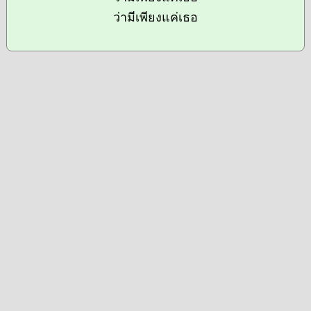
ว่ามีเพียงแค่เธอ