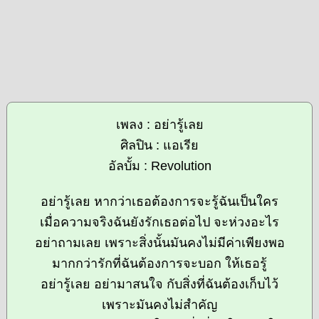
เพลง : อย่ารู้เลย
ศิลปิน : แอเรีย
อัลบั้ม : Revolution
อย่ารู้เลย หากว่าเธอต้องการจะรู้ฉันเป็นใคร
เมื่อความจริงฉันยังรักเธอต่อไป จะห่วงอะไร
อย่าถามเลย เพราะสิ่งนั้นมันคงไม่มีค่าเพียงพอ
มากกว่ารักที่ฉันต้องการจะบอก ให้เธอรู้
อย่ารู้เลย อย่ามาสนใจ กับสิ่งที่ฉันต้องเก็บไว้
เพราะมันคงไม่สำคัญ