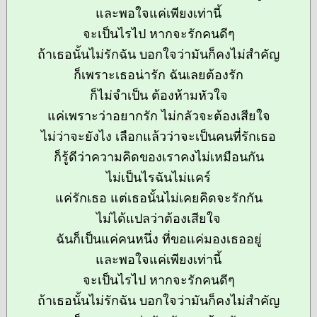
และพอใจแค่เพียงเท่านี้
จะเป็นไรไป หากจะรักคนดีๆ
ถ้าเธอนั้นไม่รักฉัน บอกใจว่ามันก็คงไม่สำคัญ
ก็เพราะเธอน่ารัก ฉันเลยต้องรัก
ก็ไม่จำเป็น ต้องห้ามหัวใจ
แค่เพราะว่าอยากรัก ไม่กลัวจะต้องเสียใจ
ไม่ว่าจะยังไง เลือกแล้วว่าจะเป็นคนที่รักเธอ
ก็รู้ดีว่าความคิดของเราคงไม่เหมือนกัน
ไม่เป็นไรฉันไม่แคร์
แค่รักเธอ แต่เธอนั้นไม่เคยคิดจะรักกัน
ไม่ได้แปลว่าต้องเสียใจ
ฉันก็เป็นแค่คนหนึ่ง ที่ขอแค่มองเธออยู่
และพอใจแค่เพียงเท่านี้
จะเป็นไรไป หากจะรักคนดีๆ
ถ้าเธอนั้นไม่รักฉัน บอกใจว่ามันก็คงไม่สำคัญ