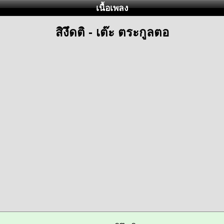
เนื้อเพลง
สิงึดติ - เต๊ะ ตระกูลตอ