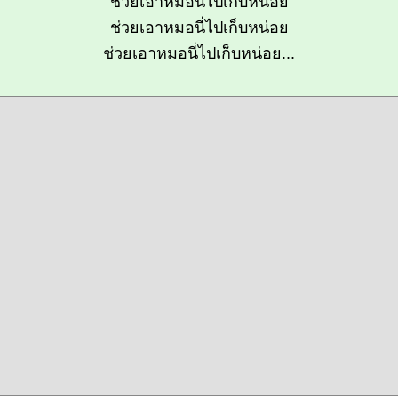
ช่วยเอาหมอนี่ไปเก็บหน่อย
ช่วยเอาหมอนี่ไปเก็บหน่อย
ช่วยเอาหมอนี่ไปเก็บหน่อย...