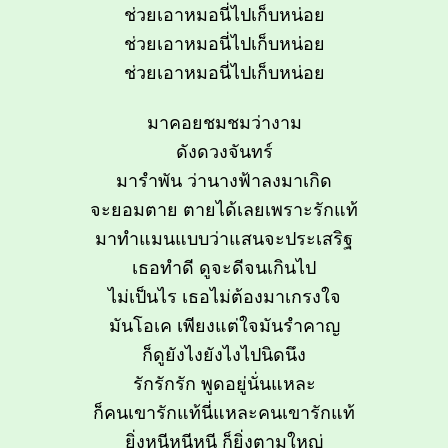
ช่วยเอาหมอนี่ไปเก็บหน่อย
ช่วยเอาหมอนี่ไปเก็บหน่อย
ช่วยเอาหมอนี่ไปเก็บหน่อย
มาคอยชมชมว่างาม
ดังดวงจันทร์
มารำพัน ว่านางฟ้าลงมาเกิด
จะยอมตาย ตายได้เลยเพราะรักแท้
มาทำแมนแบบว่าแสนจะประเสริฐ
เธอทำดี ดูจะดีจนเกินไป
ไม่เป็นไร เธอไม่ต้องมาเกรงใจ
มันโอเค เพียงแต่ใจมันรำคาญ
ก็ดูยังไงยังไงไปนิดนึง
รักรักรัก พูดอยู่นั่นแหละ
ก็คนเขารักแท้นี่แหละคนเขารักแท้
ยิ่งหนีหนีหนี ก็ยิ่งตามใหญ่