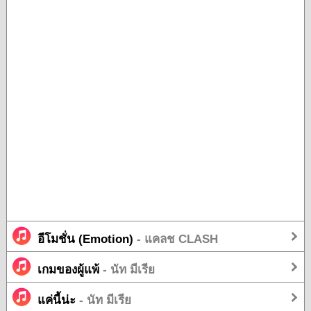
อีโมชั่น (Emotion)
- แคลช CLASH
เกมของผู้แพ้
- นัท มีเรีย
แค่นี้น่ะ
- นัท มีเรีย