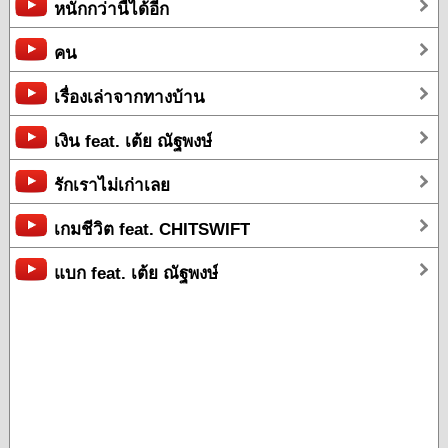
หนักกว่านี้ได้อีก
คน
เรื่องเล่าจากทางบ้าน
เงิน feat. เต้ย ณัฐพงษ์
รักเราไม่เก่าเลย
เกมชีวิต feat. CHITSWIFT
แบก feat. เต้ย ณัฐพงษ์