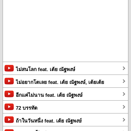
ไม่สนโลก feat. เต้ย ณัฐพงษ์
ไม่อยากโตเลย feat. เต้ย ณัฐพงษ์, เต้ยเต้ย
อีกแค่ไม่นาน feat. เต้ย ณัฐพงษ์
72 บรรทัด
ถ้าในวันหนึ่ง feat. เต้ย ณัฐพงษ์